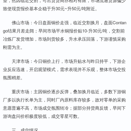
望，然因临近交割，可出货货商亦相对有限，市场流通货源偏少
致使现货报价基本企稳于升30元~升50元/吨附近。
佛山市场：今日盘面铜价走强，临近交割换月，盘面Contan
go结果月差走阔；早间市场平水铜报价贴10-升30元/吨，交割前
冶炼厂发货增加，市场到货较多，升水承压回落，下游谨慎采购
刚需为主。
天津市场：今日铜价上行，市场升贴水与昨日持平，下游企
业反应迅速，开启观望模式，需求表现并不乐观，整体市场交投
氛围稍差。
重庆市场：主因铜价逐步反弹，叠加换月临近，多数下游铜
厂多以执行长单为主，同时厂内原料库存较多，故对零单的采购
意愿普遍不高，市场成交氛围转冷；据部分持货商反馈，早间下
游询盘问价积极度较低，成交零星可数。
三、成交情况