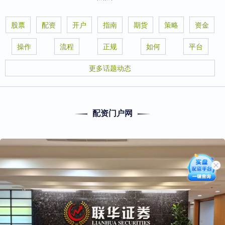
股票
配资
开户
指南
期货
策略
资金
操作
流程
正规
如何
平台
更多话题动态
配资门户网