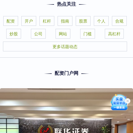
热点关注
配资
开户
杠杆
指南
股票
个人
合规
炒股
公司
网站
门槛
高杠杆
更多话题动态
配资门户网