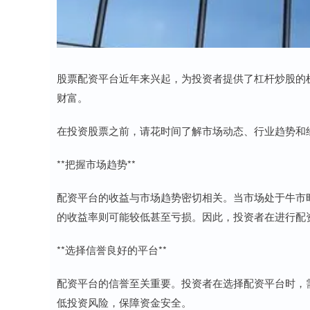
股票配资平台近年来兴起，为投资者提供了杠杆炒股的
财富。
在投资股票之前，请花时间了解市场动态、行业趋势和
**把握市场趋势**
配资平台的收益与市场趋势密切相关。当市场处于牛市
的收益率则可能较低甚至亏损。因此，投资者在进行配
**选择信誉良好的平台**
配资平台的信誉至关重要。投资者在选择配资平台时，
低投资风险，保障资金安全。