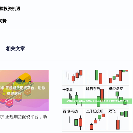
握投资机遇
优势
相关文章
求 正规期货配资平台，助
利