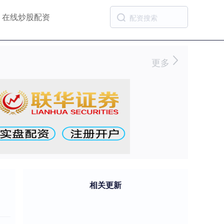
在线炒股配资
更多
相关更新